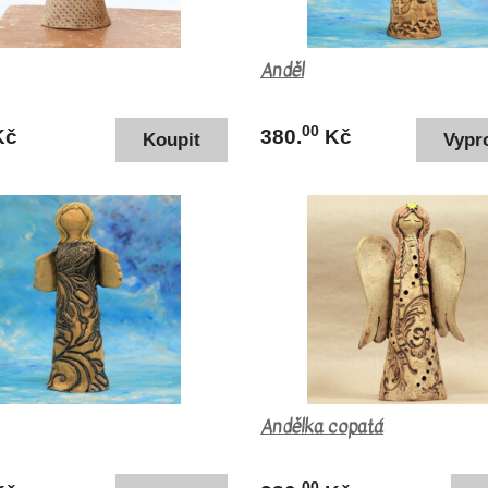
Anděl
00
Kč
380.
Kč
Andělka copatá
00