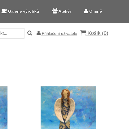
Galerie výrobků
Ateliér
O mně
Košík (
0
)
Přihlášení uživatele