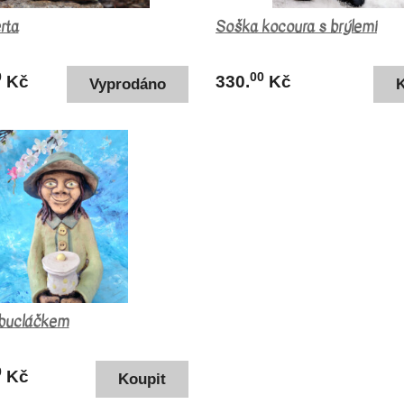
rta
Soška kocoura s brýlemi
0
00
Kč
330.
Kč
 bucláčkem
0
Kč