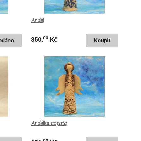
Anděl
00
350.
Kč
Andělka copatá
00