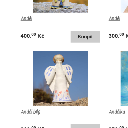
Anděl
Anděl
00
00
400.
Kč
300.
Anděl bílý
Andělka
00
00