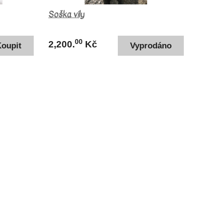
Soška víly
00
2,200.
Kč