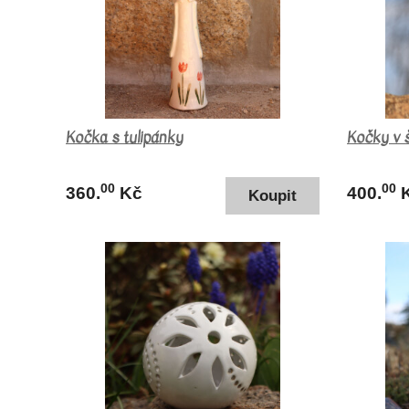
Kočka s tulipánky
Kočky v 
00
00
360.
Kč
400.