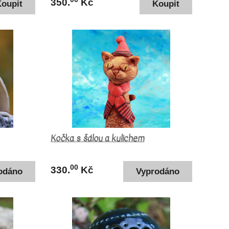
350.
Kč
Kočka s šálou a kulichem
00
330.
Kč