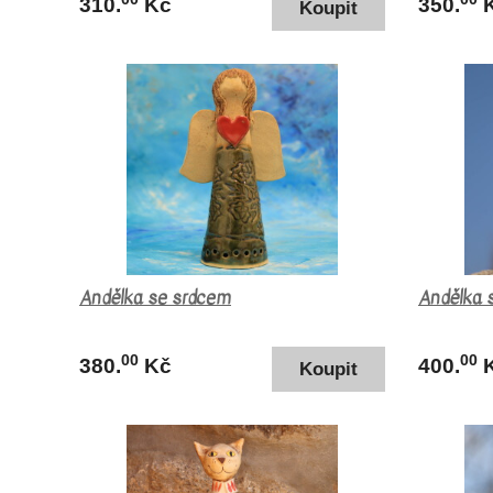
310.
Kč
350.
Andělka se srdcem
Andělka 
00
00
380.
Kč
400.