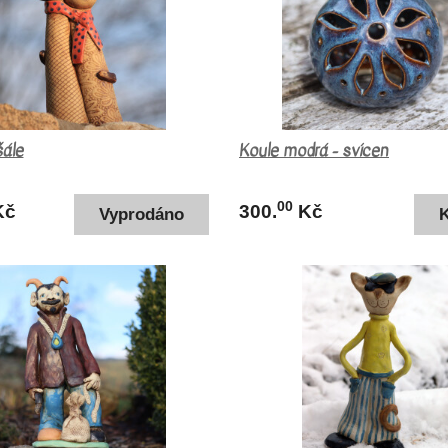
šále
Koule modrá - svícen
00
Kč
300.
Kč