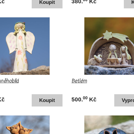
Kč
380.
Kč
sněhobílá
Betlém
00
Kč
500.
Kč