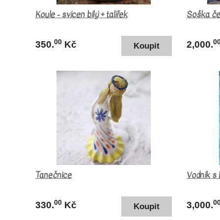
Koule - svícen bílý + talířek
Soška če
00
0
350.
Kč
2,000.
Tanečnice
Vodník s
00
0
330.
Kč
3,000.