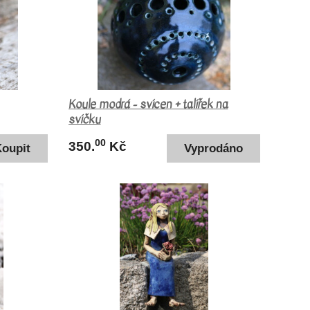
Koule modrá - svícen + talířek na
svíčku
00
350.
Kč