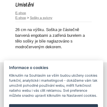
Umístění
E-shop
E-shop
>
Sošky a svícny
26 cm na výšku. Soška je částečně
barvená engobami a zatřená burelem a
tělo sošky je bíle naglazováno s
modročerveným dekorem.
Informace o cookies
E-shop
Kliknutím na Souhlasím se vším budou uloženy cookies
Obchodní podmínky
funkční, analytické i marketingové - dokážeme vám tak
Podmínky ochrany osobních údajů
umožnit pohodlné používání webu, měřit funkčnost
našeho webu i vás cílit reklamou. Své preference
můžete snadno upravit kliknutím na Nastavení cookies.
Hrnečky
Ateliér Hrnečky
Instagram
Pinterest