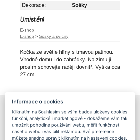
Dekorace:
Sošky
Umístění
E-shop
E-shop
>
Sošky a svícny
Kočka ze světlé hlíny s tmavou patinou.
Vhodné domů i do zahrádky. Na zimu ji
prosím schovejte raději dovnitř. Výška cca
27 cm.
Informace o cookies
E-shop
Kliknutím na Souhlasím se vším budou uloženy cookies
Obchodní podmínky
funkční, analytické i marketingové - dokážeme vám tak
Podmínky ochrany osobních údajů
umožnit pohodlné používání webu, měřit funkčnost
našeho webu i vás cílit reklamou. Své preference
můžete snadno upravit kliknutím na Nastavení cookies.