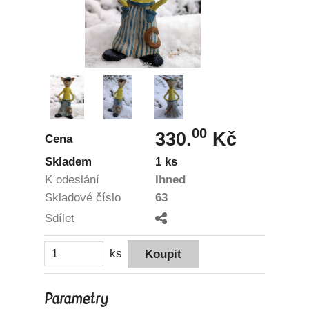
00
330.
Kč
Cena
Skladem
1 ks
K odeslání
Ihned
Skladové číslo
63
Sdílet
ks
Parametry