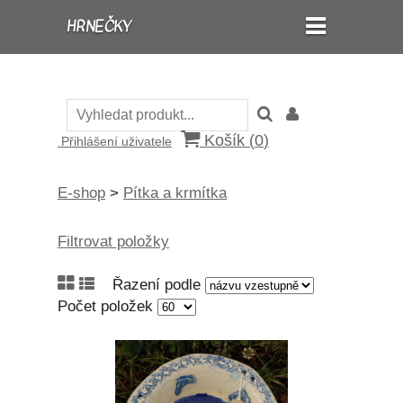
HRNEČKY
Košík (
0
)
Přihlášení uživatele
E-shop
>
Pítka a krmítka
Filtrovat položky
Řazení podle
Počet položek