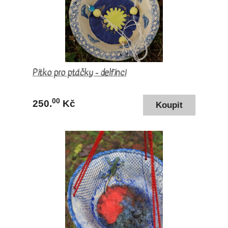
Pítko pro ptáčky - delfínci
00
250.
Kč