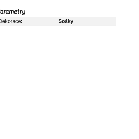
arametry
Dekorace:
Sošky