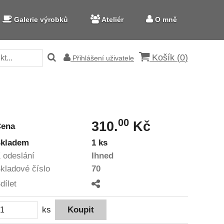
Galerie výrobků
Ateliér
O mně
Košík (
0
)
Přihlášení uživatele
00
310.
Kč
Cena
kladem
1 ks
 odeslání
Ihned
kladové číslo
70
dílet
ks