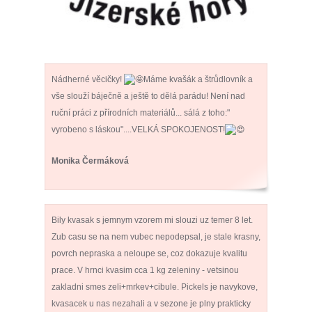
Nádherné věcičky!
Máme kvašák a štrůdlovník a
vše slouží báječně a ještě to dělá parádu! Není nad
ruční práci z přírodních materiálů... sálá z toho:"
vyrobeno s láskou"....VELKÁ SPOKOJENOST!
Monika Čermáková
Bily kvasak s jemnym vzorem mi slouzi uz temer 8 let.
Zub casu se na nem vubec nepodepsal, je stale krasny,
povrch nepraska a neloupe se, coz dokazuje kvalitu
prace. V hrnci kvasim cca 1 kg zeleniny - vetsinou
zakladni smes zeli+mrkev+cibule. Pickels je navykove,
kvasacek u nas nezahali a v sezone je plny prakticky