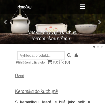
Hrnečky
Vneste do svých kuchyní
romantickou náladu ...
Košík (
0
)
Přihlášení uživatele
Úvod
Keramika do kuchyně
S keramikou, která je bílá jako sníh a