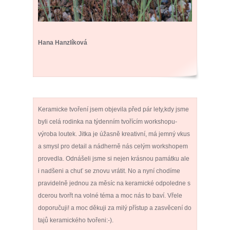
Hana Hanzlíková
Keramicke tvoření jsem objevila před pár lety,kdy jsme
byli celá rodinka na týdenním tvořícím workshopu-
výroba loutek. Jitka je úžasně kreativní, má jemný vkus
a smysl pro detail a nádherně nás celým workshopem
provedla. Odnášeli jsme si nejen krásnou památku ale
i nadšeni a chuť se znovu vrátit. No a nyní chodíme
pravidelně jednou za měsíc na keramické odpoledne s
dcerou tvorřt na volné téma a moc nás to baví. Vřele
doporučuji! a moc děkuji za milý přístup a zasvěcení do
tajů keramického tvořeni:-).