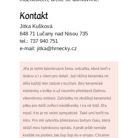
Kontakt
Jitka Kušková
648 71 Lučany nad Nisou 735
tel.: 737 940 751
e-mail: jitka@hrnecky.cz
Jíťa je velmi talentovaná žena, srdcařka, která tvoří s
láskou a i s citem pro detail. Její něžná keramika mi
dělá každý den radost v kuchyni. Bez keramické
máslenky s kvítky si už neumím představit žádnou
víkendovou snídani. Zahrádku mi zkrášlují keramická
pítka pro další zvířecí návštěvníky. I na ně totiž Jíťa
myslí. A to je mi velmi sympatické. Také umí tvořit na
míru. Pro mě vytvořila překrásnou bohyni Gaiu, která
stráží mou bylinkovou spirálu. A jestli ještě nemáte
kvašák na pickles, tak šup šup do e-shopu. Chceme