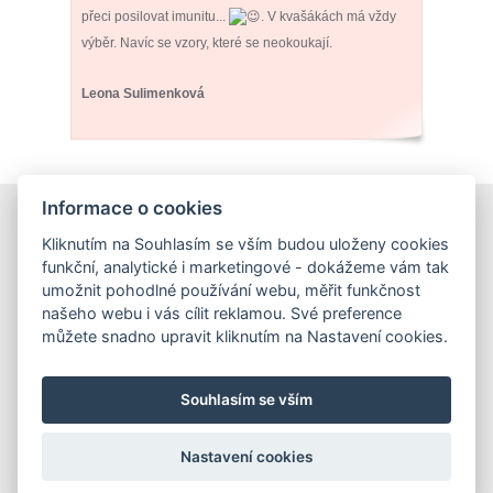
přeci posilovat imunitu...
.
V kvašákách má vždy
výběr. Navíc se vzory, které se neokoukají.
Leona Sulimenková
Informace o cookies
E-shop
Kliknutím na Souhlasím se vším budou uloženy cookies
Obchodní podmínky
funkční, analytické i marketingové - dokážeme vám tak
Podmínky ochrany osobních údajů
umožnit pohodlné používání webu, měřit funkčnost
našeho webu i vás cílit reklamou. Své preference
můžete snadno upravit kliknutím na Nastavení cookies.
Hrnečky
Ateliér Hrnečky
Instagram
Pinterest
Souhlasím se vším
Nastavení cookies
O mně
Kontakt