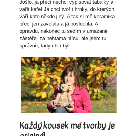
došlo, já přeci nechci vypisovat tabulky a
vařit kafe! Já chci tvořit hrnky, do kterých
vaří kafe někdo jiný. A tak si mě keramika
přeci jen zavolala a já poslechla. A
opravdu, nakonec tu sedím v umazané
zástěře, za nehtama hlínu, ale jsem tu
správně, tady chci být.
Každý kousek mé tvorby je