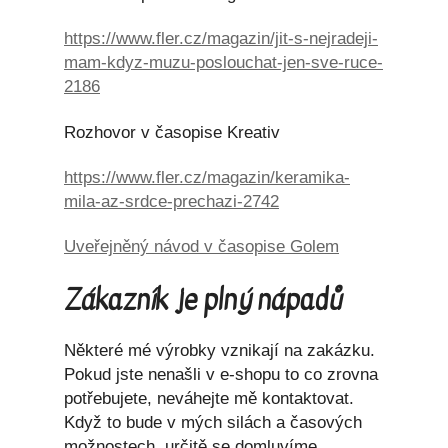
https://www.fler.cz/magazin/jit-s-nejradeji-
mam-kdyz-muzu-poslouchat-jen-sve-ruce-
2186
Rozhovor v časopise Kreativ
https://www.fler.cz/magazin/keramika-
mila-az-srdce-prechazi-2742
Uveřejněný návod v časopise Golem
Zákazník je plný nápadů
Některé mé výrobky vznikají na zakázku.
Pokud jste nenašli v e-shopu to co zrovna
potřebujete, neváhejte mě kontaktovat.
Když to bude v mých silách a časových
možnostech, určitě se domluvíme.