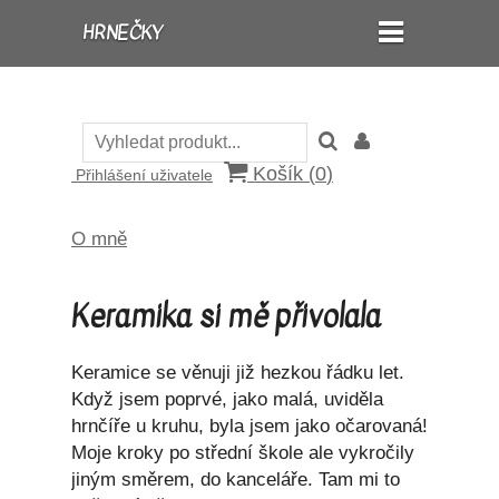
HRNEČKY
Košík (
0
)
Přihlášení uživatele
O mně
Keramika si mě přivolala
Keramice se věnuji již hezkou řádku let.
Když jsem poprvé, jako malá, uviděla
hrnčíře u kruhu, byla jsem jako očarovaná!
Moje kroky po střední škole ale vykročily
jiným směrem, do kanceláře. Tam mi to