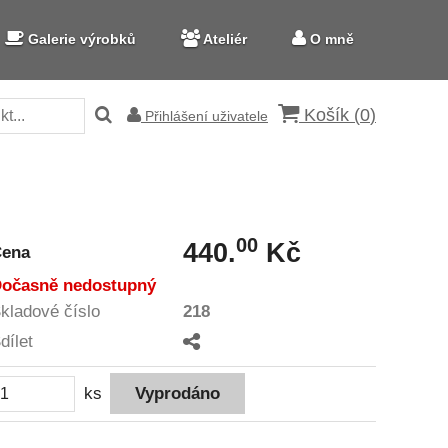
Galerie výrobků
Ateliér
O mně
Košík (
0
)
Přihlášení uživatele
00
440.
Kč
Cena
očasně nedostupný
kladové číslo
218
dílet
ks