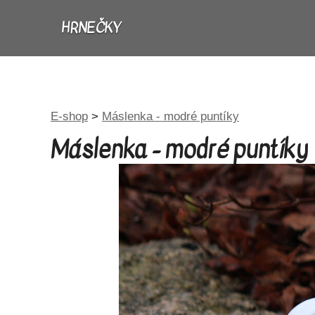
HRNEČKY
E-shop
>
Máslenka - modré puntíky
Máslenka - modré puntíky