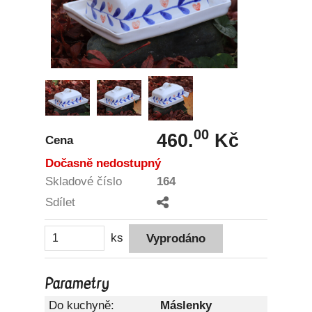
00
460.
Kč
Cena
Dočasně nedostupný
Skladové číslo
164
Sdílet
ks
Parametry
Do kuchyně:
Máslenky