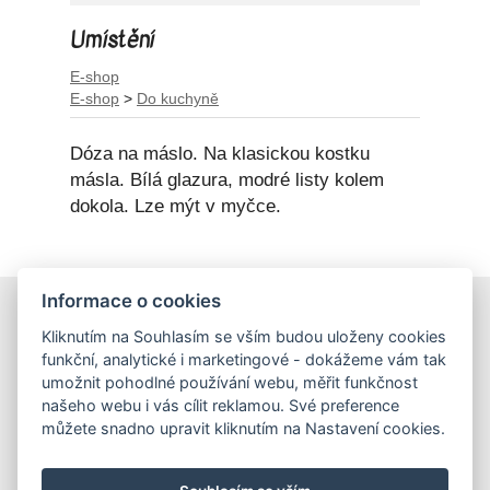
Umístění
E-shop
E-shop
>
Do kuchyně
Dóza na máslo. Na klasickou kostku
másla. Bílá glazura, modré listy kolem
dokola. Lze mýt v myčce.
Informace o cookies
E-shop
Kliknutím na Souhlasím se vším budou uloženy cookies
Obchodní podmínky
funkční, analytické i marketingové - dokážeme vám tak
Podmínky ochrany osobních údajů
umožnit pohodlné používání webu, měřit funkčnost
našeho webu i vás cílit reklamou. Své preference
můžete snadno upravit kliknutím na Nastavení cookies.
Hrnečky
Ateliér Hrnečky
Instagram
Pinterest