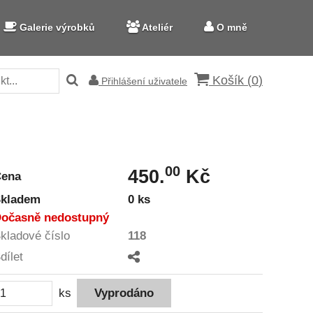
Galerie výrobků
Ateliér
O mně
Košík (
0
)
Přihlášení uživatele
00
450.
Kč
Cena
kladem
0 ks
očasně nedostupný
kladové číslo
118
dílet
ks