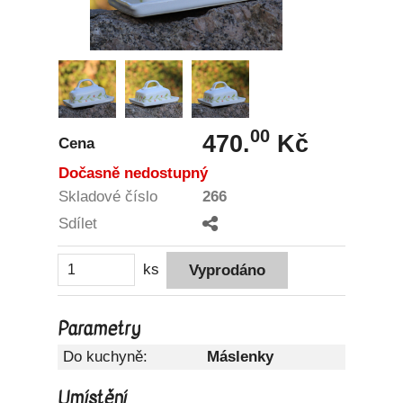
00
470.
Kč
Cena
Dočasně nedostupný
Skladové číslo
266
Sdílet
ks
Parametry
Do kuchyně:
Máslenky
Umístění