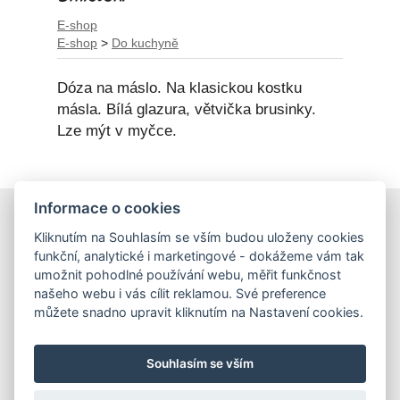
E-shop
E-shop
>
Do kuchyně
Dóza na máslo. Na klasickou kostku
másla. Bílá glazura, větvička brusinky.
Lze mýt v myčce.
Informace o cookies
E-shop
Kliknutím na Souhlasím se vším budou uloženy cookies
Obchodní podmínky
funkční, analytické i marketingové - dokážeme vám tak
Podmínky ochrany osobních údajů
umožnit pohodlné používání webu, měřit funkčnost
našeho webu i vás cílit reklamou. Své preference
můžete snadno upravit kliknutím na Nastavení cookies.
Hrnečky
Ateliér Hrnečky
Instagram
Pinterest
Souhlasím se vším