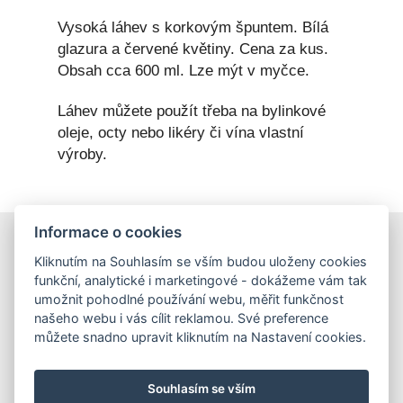
Vysoká láhev s korkovým špuntem. Bílá
glazura a červené květiny. Cena za kus.
Obsah cca 600 ml. Lze mýt v myčce.
Láhev můžete použít třeba na bylinkové
oleje, octy nebo likéry či vína vlastní
výroby.
Informace o cookies
E-shop
Kliknutím na Souhlasím se vším budou uloženy cookies
Obchodní podmínky
funkční, analytické i marketingové - dokážeme vám tak
Podmínky ochrany osobních údajů
umožnit pohodlné používání webu, měřit funkčnost
našeho webu i vás cílit reklamou. Své preference
můžete snadno upravit kliknutím na Nastavení cookies.
Hrnečky
Ateliér Hrnečky
Instagram
Pinterest
Souhlasím se vším