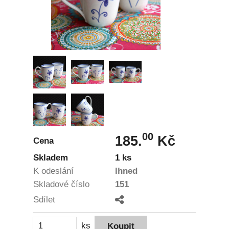
00
185.
Kč
Cena
Skladem
1 ks
K odeslání
Ihned
Skladové číslo
151
Sdílet
ks