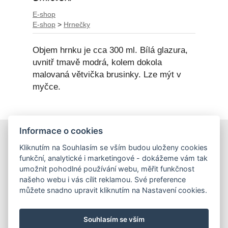
E-shop
E-shop
>
Hrnečky
Objem hrnku je cca 300 ml. Bílá glazura,
uvnitř tmavě modrá, kolem dokola
malovaná větvička brusinky. Lze mýt v
myčce.
Informace o cookies
E-shop
Kliknutím na Souhlasím se vším budou uloženy cookies
Obchodní podmínky
funkční, analytické i marketingové - dokážeme vám tak
Podmínky ochrany osobních údajů
umožnit pohodlné používání webu, měřit funkčnost
našeho webu i vás cílit reklamou. Své preference
můžete snadno upravit kliknutím na Nastavení cookies.
Hrnečky
Ateliér Hrnečky
Instagram
Pinterest
Souhlasím se vším