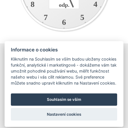
8
4
odp.
7
5
6
Informace o cookies
E-shop
Kliknutím na Souhlasím se vším budou uloženy cookies
Obchodní podmínky
funkční, analytické i marketingové - dokážeme vám tak
Podmínky ochrany osobních údajů
umožnit pohodlné používání webu, měřit funkčnost
našeho webu i vás cílit reklamou. Své preference
můžete snadno upravit kliknutím na Nastavení cookies.
Hrnečky
Ateliér Hrnečky
Instagram
Pinterest
Souhlasím se vším
Nastavení cookies
O mně
Kontakt