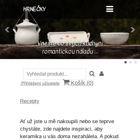
HRNEČKY
Vneste do svých kuchyní
romantickou náladu ...
Košík (
0
)
Přihlášení uživatele
Recepty
Ať už jste u mě nakoupili nebo se teprve
chystáte, zde najdete inspiraci, aby
keramika u vás doma nezahálela. A pokud