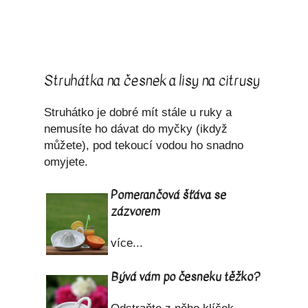
Struhátka na česnek a lisy na citrusy
Struhátko je dobré mít stále u ruky a
nemusíte ho dávat do myčky (ikdyž
můžete), pod tekoucí vodou ho snadno
omyjete.
Pomerančová šťáva se
zázvorem
více...
Bývá vám po česneku těžko?