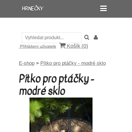
HRNEČKY
Košík (
0
)
Přihlášení uživatele
E-shop
>
Pítko pro ptáčky - modré sklo
Pítko pro ptáčky -
modré sklo