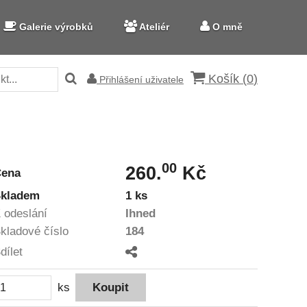
Galerie výrobků
Ateliér
O mně
Košík (
0
)
Přihlášení uživatele
00
260.
Kč
Cena
kladem
1 ks
 odeslání
Ihned
kladové číslo
184
dílet
ks