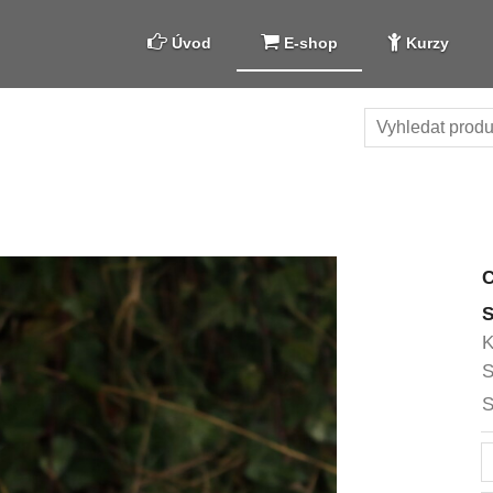
Úvod
E-shop
Kurzy
S
K
S
S