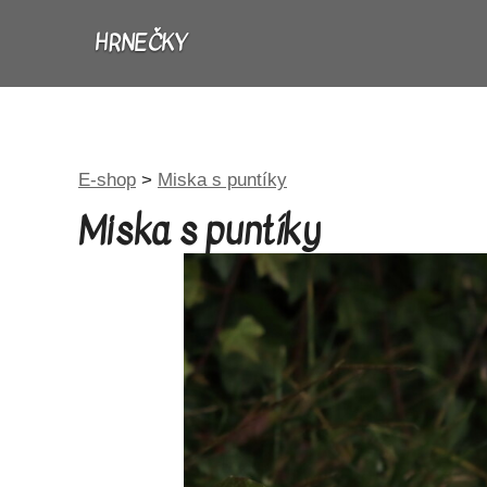
HRNEČKY
E-shop
>
Miska s puntíky
Miska s puntíky