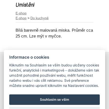
Umístění
E-shop
E-shop
>
Do kuchyně
Bílá barevně malovaná miska. Průměr cca
25 cm. Lze mýt v myčce.
Informace o cookies
E-shop
Kliknutím na Souhlasím se vším budou uloženy cookies
Obchodní podmínky
funkční, analytické i marketingové - dokážeme vám tak
Podmínky ochrany osobních údajů
umožnit pohodlné používání webu, měřit funkčnost
našeho webu i vás cílit reklamou. Své preference
můžete snadno upravit kliknutím na Nastavení cookies.
Hrnečky
Ateliér Hrnečky
Instagram
Pinterest
Souhlasím se vším