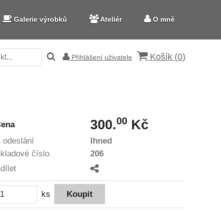
Galerie výrobků
Ateliér
O mně
Košík (
0
)
Přihlášení uživatele
00
300.
Kč
Cena
 odeslání
Ihned
kladové číslo
206
dílet
ks