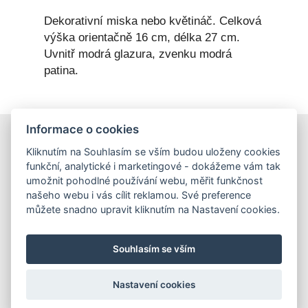
Dekorativní miska nebo květináč. Celková
výška orientačně 16 cm, délka 27 cm.
Uvnitř modrá glazura, zvenku modrá
patina.
Informace o cookies
E-shop
Kliknutím na Souhlasím se vším budou uloženy cookies
Obchodní podmínky
funkční, analytické i marketingové - dokážeme vám tak
Podmínky ochrany osobních údajů
umožnit pohodlné používání webu, měřit funkčnost
našeho webu i vás cílit reklamou. Své preference
můžete snadno upravit kliknutím na Nastavení cookies.
Hrnečky
Ateliér Hrnečky
Instagram
Pinterest
Souhlasím se vším
Nastavení cookies
O mně
Kontakt