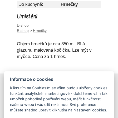
Do kuchyně:
Hrnečky
Umístění
E-shop
E-shop
>
Hrnečky
Objem hrnečků je cca 350 ml. Bílá
glazura, malovaná kočička. Lze mýt v
myčce. Cena za 1 hrnek.
Informace o cookies
E-shop
Kliknutím na Souhlasím se vším budou uloženy cookies
Obchodní podmínky
funkční, analytické i marketingové - dokážeme vám tak
Podmínky ochrany osobních údajů
umožnit pohodlné používání webu, měřit funkčnost
našeho webu i vás cílit reklamou. Své preference
můžete snadno upravit kliknutím na Nastavení cookies.
Hrnečky
Ateliér Hrnečky