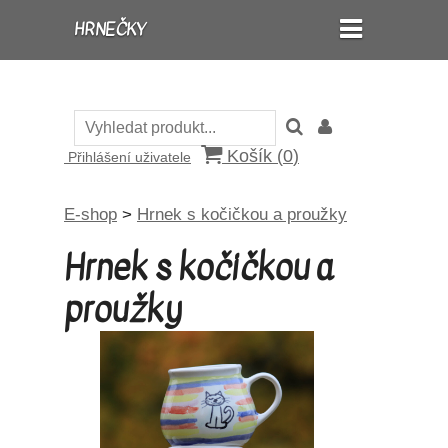
HRNEČKY
Košík (
0
)
Přihlášení uživatele
E-shop
>
Hrnek s kočičkou a proužky
Hrnek s kočičkou a
proužky