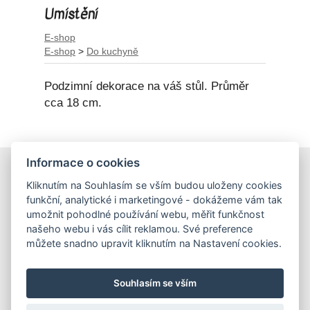
Umístění
E-shop
E-shop
>
Do kuchyně
Podzimní dekorace na váš stůl. Průměr
cca 18 cm.
Informace o cookies
E-shop
Kliknutím na Souhlasím se vším budou uloženy cookies
Obchodní podmínky
funkční, analytické i marketingové - dokážeme vám tak
Podmínky ochrany osobních údajů
umožnit pohodlné používání webu, měřit funkčnost
našeho webu i vás cílit reklamou. Své preference
můžete snadno upravit kliknutím na Nastavení cookies.
Hrnečky
Ateliér Hrnečky
Instagram
Pinterest
Souhlasím se vším