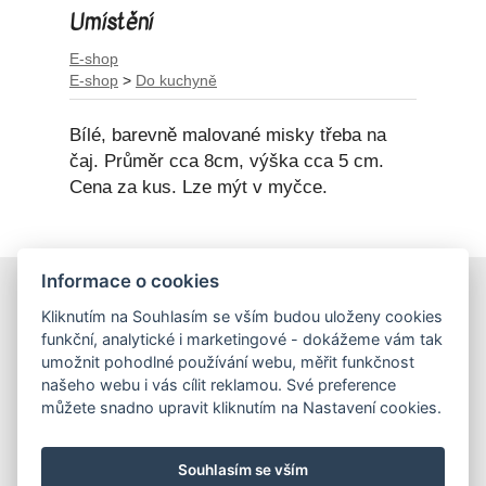
Umístění
E-shop
E-shop
>
Do kuchyně
Bílé, barevně malované misky třeba na
čaj. Průměr cca 8cm, výška cca 5 cm.
Cena za kus. Lze mýt v myčce.
Informace o cookies
E-shop
Kliknutím na Souhlasím se vším budou uloženy cookies
Obchodní podmínky
funkční, analytické i marketingové - dokážeme vám tak
Podmínky ochrany osobních údajů
umožnit pohodlné používání webu, měřit funkčnost
našeho webu i vás cílit reklamou. Své preference
můžete snadno upravit kliknutím na Nastavení cookies.
Hrnečky
Ateliér Hrnečky
Instagram
Pinterest
Souhlasím se vším