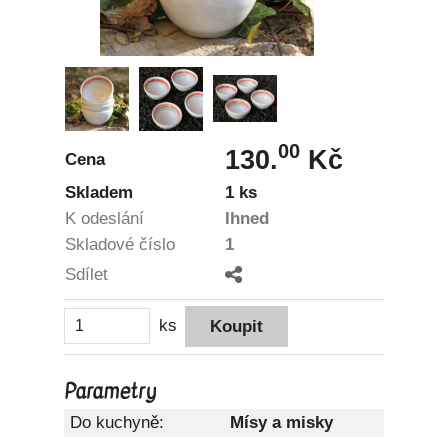
00
130.
Kč
Cena
Skladem
1 ks
K odeslání
Ihned
Skladové číslo
1
Sdílet
ks
Parametry
Do kuchyně:
Mísy a misky