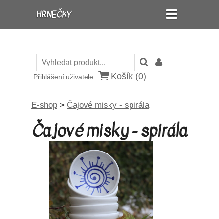
HRNEČKY
Košík (
0
)
Přihlášení uživatele
E-shop
>
Čajové misky - spirála
Čajové misky - spirála