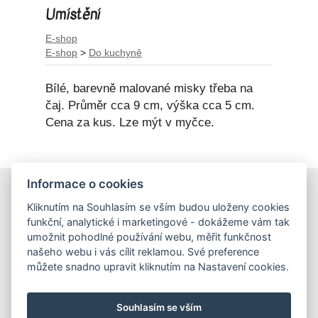
Umístění
E-shop
E-shop
>
Do kuchyně
Bílé, barevně malované misky třeba na
čaj. Průměr cca 9 cm, výška cca 5 cm.
Cena za kus. Lze mýt v myčce.
Informace o cookies
E-shop
Kliknutím na Souhlasím se vším budou uloženy cookies
Obchodní podmínky
funkční, analytické i marketingové - dokážeme vám tak
Podmínky ochrany osobních údajů
umožnit pohodlné používání webu, měřit funkčnost
našeho webu i vás cílit reklamou. Své preference
můžete snadno upravit kliknutím na Nastavení cookies.
Hrnečky
Ateliér Hrnečky
Instagram
Pinterest
Souhlasím se vším