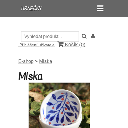
HRNEČKY
Košík (
0
)
Přihlášení uživatele
E-shop
>
Miska
Miska