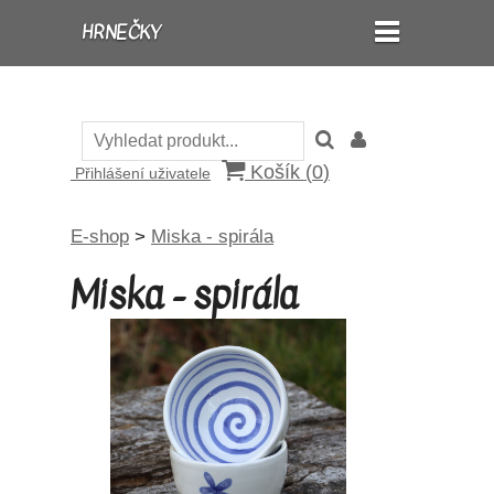
HRNEČKY
Košík (
0
)
Přihlášení uživatele
E-shop
>
Miska - spirála
Miska - spirála