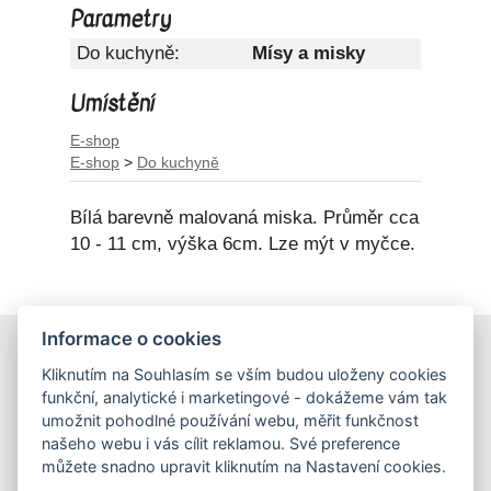
Parametry
Do kuchyně:
Mísy a misky
Umístění
E-shop
E-shop
>
Do kuchyně
Bílá barevně malovaná miska. Průměr cca
10 - 11 cm, výška 6cm. Lze mýt v myčce.
Informace o cookies
E-shop
Kliknutím na Souhlasím se vším budou uloženy cookies
Obchodní podmínky
funkční, analytické i marketingové - dokážeme vám tak
Podmínky ochrany osobních údajů
umožnit pohodlné používání webu, měřit funkčnost
našeho webu i vás cílit reklamou. Své preference
můžete snadno upravit kliknutím na Nastavení cookies.
Hrnečky
Ateliér Hrnečky