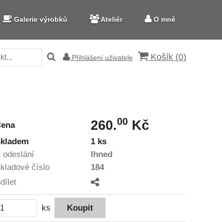
Galerie výrobků
Ateliér
O mně
Košík (
0
)
Přihlášení uživatele
00
260.
Kč
Cena
kladem
1 ks
 odeslání
Ihned
kladové číslo
184
dílet
ks