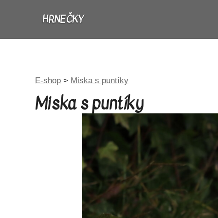
HRNEČKY
E-shop
>
Miska s puntíky
Miska s puntíky