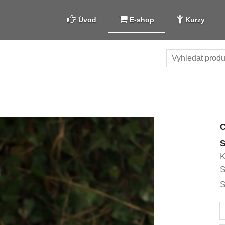
Úvod
E-shop
Kurzy
S
K
S
S