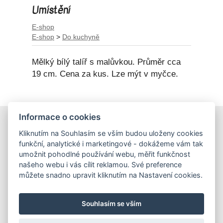
Umístění
E-shop
E-shop
>
Do kuchyně
Mělký bílý talíř s malůvkou. Průměr cca
19 cm. Cena za kus. Lze mýt v myčce.
Informace o cookies
E-shop
Kliknutím na Souhlasím se vším budou uloženy cookies
Obchodní podmínky
funkční, analytické i marketingové - dokážeme vám tak
Podmínky ochrany osobních údajů
umožnit pohodlné používání webu, měřit funkčnost
našeho webu i vás cílit reklamou. Své preference
můžete snadno upravit kliknutím na Nastavení cookies.
Hrnečky
Ateliér Hrnečky
Instagram
Pinterest
Souhlasím se vším