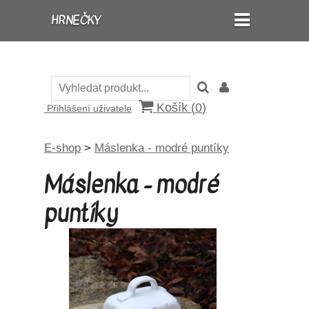
HRNEČKY
Košík (
0
)
Přihlášení uživatele
E-shop
>
Máslenka - modré puntíky
Máslenka - modré
puntíky