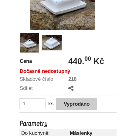
00
440.
Kč
Cena
Dočasně nedostupný
Skladové číslo
218
Sdílet
ks
Parametry
Do kuchyně:
Máslenky