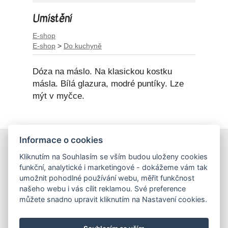
Umístění
E-shop
E-shop
>
Do kuchyně
Dóza na máslo. Na klasickou kostku
másla. Bílá glazura, modré puntíky. Lze
mýt v myčce.
Informace o cookies
E-shop
Kliknutím na Souhlasím se vším budou uloženy cookies
Obchodní podmínky
funkční, analytické i marketingové - dokážeme vám tak
Podmínky ochrany osobních údajů
umožnit pohodlné používání webu, měřit funkčnost
našeho webu i vás cílit reklamou. Své preference
můžete snadno upravit kliknutím na Nastavení cookies.
Hrnečky
Ateliér Hrnečky
Instagram
Pinterest