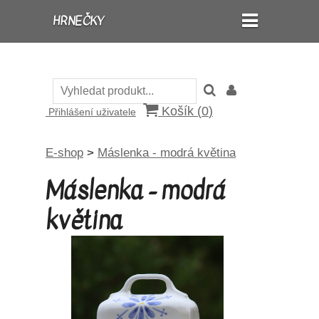
HRNEČKY
Košík (
0
)
Přihlášení uživatele
E-shop
>
Máslenka - modrá květina
Máslenka - modrá
květina