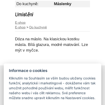
Do kuchyně:
Máslenky
Umístění
E-shop
E-shop
>
Do kuchyně
Dóza na máslo. Na klasickou kostku
másla. Bílá glazura, modré malování. Lze
mýt v myčce.
Informace o cookies
E-shop
Kliknutím na Souhlasím se vším budou uloženy cookies
Obchodní podmínky
funkční, analytické i marketingové - dokážeme vám tak
Podmínky ochrany osobních údajů
umožnit pohodlné používání webu, měřit funkčnost
našeho webu i vás cílit reklamou. Své preference
můžete snadno upravit kliknutím na Nastavení cookies.
Hrnečky
Ateliér Hrnečky