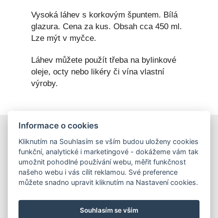
Vysoká láhev s korkovým špuntem. Bílá
glazura. Cena za kus. Obsah cca 450 ml.
Lze mýt v myčce.
Láhev můžete použít třeba na bylinkové
oleje, octy nebo likéry či vína vlastní
výroby.
Informace o cookies
E-shop
Kliknutím na Souhlasím se vším budou uloženy cookies
Obchodní podmínky
funkční, analytické i marketingové - dokážeme vám tak
Podmínky ochrany osobních údajů
umožnit pohodlné používání webu, měřit funkčnost
našeho webu i vás cílit reklamou. Své preference
můžete snadno upravit kliknutím na Nastavení cookies.
Hrnečky
Ateliér Hrnečky
Instagram
Pinterest
Souhlasím se vším