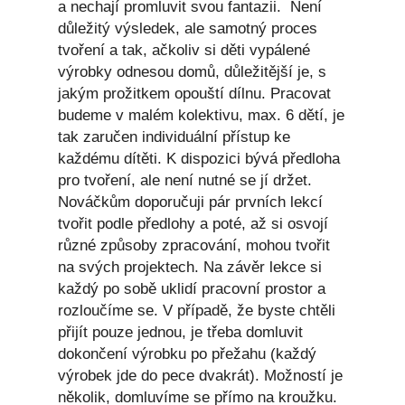
a nechají promluvit svou fantazii. Není
důležitý výsledek, ale samotný proces
tvoření a tak, ačkoliv si děti vypálené
výrobky odnesou domů, důležitější je, s
jakým prožitkem opouští dílnu. Pracovat
budeme v malém kolektivu, max. 6 dětí, je
tak zaručen individuální přístup ke
každému dítěti. K dispozici bývá předloha
pro tvoření, ale není nutné se jí držet.
Nováčkům doporučuji pár prvních lekcí
tvořit podle předlohy a poté, až si osvojí
různé způsoby zpracování, mohou tvořit
na svých projektech. Na závěr lekce si
každý po sobě uklidí pracovní prostor a
rozloučíme se. V případě, že byste chtěli
přijít pouze jednou, je třeba domluvit
dokončení výrobku po přežahu (každý
výrobek jde do pece dvakrát). Možností je
několik, domluvíme se přímo na kroužku.