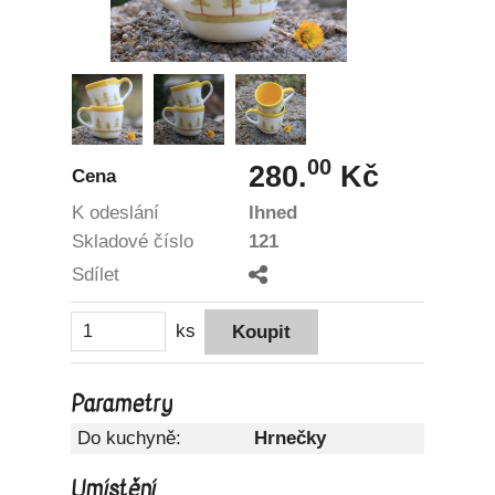
00
280.
Kč
Cena
K odeslání
Ihned
Skladové číslo
121
Sdílet
ks
Parametry
Do kuchyně:
Hrnečky
Umístění