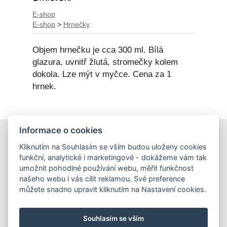
E-shop
E-shop
>
Hrnečky
Objem hrnečku je cca 300 ml. Bílá
glazura, uvnitř žlutá, stromečky kolem
dokola. Lze mýt v myčce. Cena za 1
hrnek.
Informace o cookies
E-shop
Kliknutím na Souhlasím se vším budou uloženy cookies
Obchodní podmínky
funkční, analytické i marketingové - dokážeme vám tak
Podmínky ochrany osobních údajů
umožnit pohodlné používání webu, měřit funkčnost
našeho webu i vás cílit reklamou. Své preference
můžete snadno upravit kliknutím na Nastavení cookies.
Hrnečky
Ateliér Hrnečky
Instagram
Pinterest
Souhlasím se vším