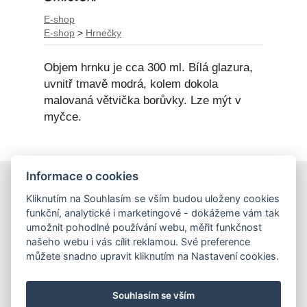
E-shop
E-shop
>
Hrnečky
Objem hrnku je cca 300 ml. Bílá glazura,
uvnitř tmavě modrá, kolem dokola
malovaná větvička borůvky. Lze mýt v
myčce.
Informace o cookies
E-shop
Kliknutím na Souhlasím se vším budou uloženy cookies
Obchodní podmínky
funkční, analytické i marketingové - dokážeme vám tak
Podmínky ochrany osobních údajů
umožnit pohodlné používání webu, měřit funkčnost
našeho webu i vás cílit reklamou. Své preference
můžete snadno upravit kliknutím na Nastavení cookies.
Hrnečky
Ateliér Hrnečky
Instagram
Pinterest
Souhlasím se vším