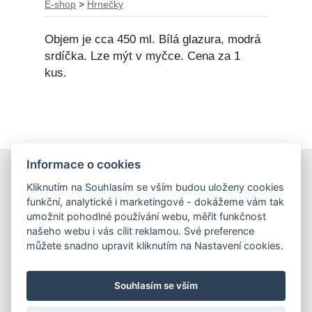
E-shop
>
Hrnečky
Objem je cca 450 ml. Bílá glazura, modrá
srdíčka. Lze mýt v myčce. Cena za 1
kus.
Informace o cookies
E-shop
Kliknutím na Souhlasím se vším budou uloženy cookies
Obchodní podmínky
funkční, analytické i marketingové - dokážeme vám tak
Podmínky ochrany osobních údajů
umožnit pohodlné používání webu, měřit funkčnost
našeho webu i vás cílit reklamou. Své preference
můžete snadno upravit kliknutím na Nastavení cookies.
Hrnečky
Ateliér Hrnečky
Instagram
Pinterest
Souhlasím se vším