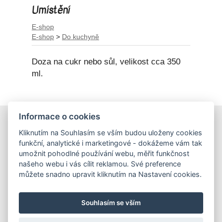
Umístění
E-shop
E-shop
>
Do kuchyně
Doza na cukr nebo sůl, velikost cca 350
ml.
Informace o cookies
E-shop
Kliknutím na Souhlasím se vším budou uloženy cookies
Obchodní podmínky
funkční, analytické i marketingové - dokážeme vám tak
Podmínky ochrany osobních údajů
umožnit pohodlné používání webu, měřit funkčnost
našeho webu i vás cílit reklamou. Své preference
můžete snadno upravit kliknutím na Nastavení cookies.
Hrnečky
Ateliér Hrnečky
Instagram
Pinterest
Souhlasím se vším