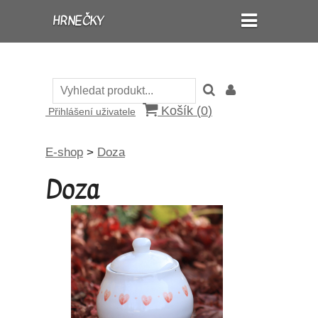
HRNEČKY
Košík (
0
)
Přihlášení uživatele
E-shop
>
Doza
Doza