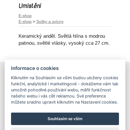
Umístění
E-shop
E-shop
>
Sošky a svícny
Keramický anděl. Světlá hlína s modrou
patinou, světlé vlásky, vysoký cca 27 cm.
Informace o cookies
E-shop
Kliknutím na Souhlasím se vším budou uloženy cookies
Obchodní podmínky
funkční, analytické i marketingové - dokážeme vám tak
Podmínky ochrany osobních údajů
umožnit pohodlné používání webu, měřit funkčnost
našeho webu i vás cílit reklamou. Své preference
můžete snadno upravit kliknutím na Nastavení cookies.
Hrnečky
Ateliér Hrnečky
Instagram
Pinterest
Souhlasím se vším