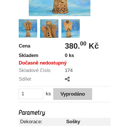
00
380.
Kč
Cena
Skladem
0 ks
Dočasně nedostupný
Skladové číslo
174
Sdílet
ks
Parametry
Dekorace:
Sošky