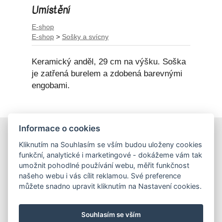
Umístění
E-shop
E-shop
>
Sošky a svícny
Keramický anděl, 29 cm na výšku. Soška
je zatřená burelem a zdobená barevnými
engobami.
Informace o cookies
E-shop
Kliknutím na Souhlasím se vším budou uloženy cookies
Obchodní podmínky
funkční, analytické i marketingové - dokážeme vám tak
Podmínky ochrany osobních údajů
umožnit pohodlné používání webu, měřit funkčnost
našeho webu i vás cílit reklamou. Své preference
můžete snadno upravit kliknutím na Nastavení cookies.
Hrnečky
Ateliér Hrnečky
Instagram
Pinterest
Souhlasím se vším